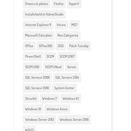
Drivers et pilotes
Firefox
HyperV
Installshield et AdminStudio
Internet Explorer 11
Intune
MDT
Microsoft Education
Non Catégorisé
Office
Office365
OSD
Patch Tuesday
PowerShell
SCCM
SCCM 2007
SCCM 2012
SCCM VNext
Server
SQL Serveur 2008
SQL Serveur 2014
SQL Serveur 2016
System Center
Sécurité
Windows 7
Windows 8.1
Windows 10
Windows Azure
Windows Server 2012
Windows Server 2016
WSUS