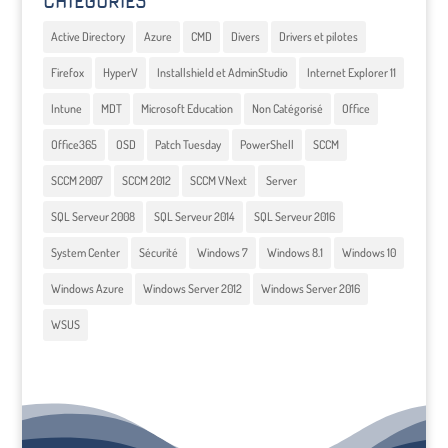
CATEGORIES
Active Directory
Azure
CMD
Divers
Drivers et pilotes
Firefox
HyperV
Installshield et AdminStudio
Internet Explorer 11
Intune
MDT
Microsoft Education
Non Catégorisé
Office
Office365
OSD
Patch Tuesday
PowerShell
SCCM
SCCM 2007
SCCM 2012
SCCM VNext
Server
SQL Serveur 2008
SQL Serveur 2014
SQL Serveur 2016
System Center
Sécurité
Windows 7
Windows 8.1
Windows 10
Windows Azure
Windows Server 2012
Windows Server 2016
WSUS