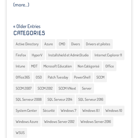
(more…)
« Older Entries
CATEGORIES
Active Directory
Azure
CMD
Divers
Drivers et pilotes
Firefox
HyperV
Installshield et AdminStudio
Internet Explorer 11
Intune
MDT
Microsoft Education
Non Catégorisé
Office
Office365
OSD
Patch Tuesday
PowerShell
SCCM
SCCM 2007
SCCM 2012
SCCM VNext
Server
SQL Serveur 2008
SQL Serveur 2014
SQL Serveur 2016
System Center
Sécurité
Windows 7
Windows 8.1
Windows 10
Windows Azure
Windows Server 2012
Windows Server 2016
WSUS