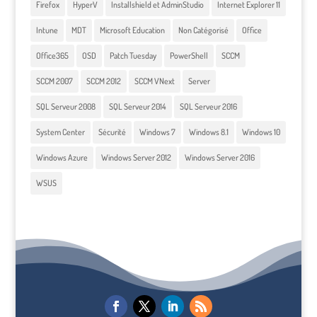
Firefox
HyperV
Installshield et AdminStudio
Internet Explorer 11
Intune
MDT
Microsoft Education
Non Catégorisé
Office
Office365
OSD
Patch Tuesday
PowerShell
SCCM
SCCM 2007
SCCM 2012
SCCM VNext
Server
SQL Serveur 2008
SQL Serveur 2014
SQL Serveur 2016
System Center
Sécurité
Windows 7
Windows 8.1
Windows 10
Windows Azure
Windows Server 2012
Windows Server 2016
WSUS