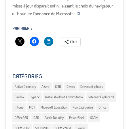
mises à jour disparait enfin, laissant le choix du navigateur.
Pour lire l’annonce de Microsoft :
ICI
PARTAGER :
Plus
CATÉGORIES
Active Directory
Azure
CMD
Divers
Drivers et pilotes
Firefox
HyperV
Installshield et AdminStudio
Internet Explorer 11
Intune
MDT
Microsoft Education
Non Catégorisé
Office
Office365
OSD
Patch Tuesday
PowerShell
SCCM
SCCM 2007
SCCM 2012
SCCM VNext
Server