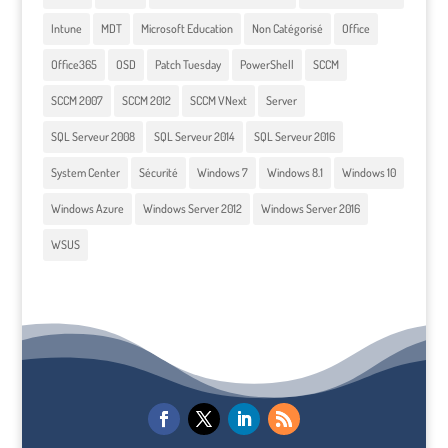
Intune
MDT
Microsoft Education
Non Catégorisé
Office
Office365
OSD
Patch Tuesday
PowerShell
SCCM
SCCM 2007
SCCM 2012
SCCM VNext
Server
SQL Serveur 2008
SQL Serveur 2014
SQL Serveur 2016
System Center
Sécurité
Windows 7
Windows 8.1
Windows 10
Windows Azure
Windows Server 2012
Windows Server 2016
WSUS