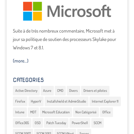
Suite à de très nombreux commentaire, Microsoft met à
jour sa politique de soutien des processeurs Skylake pour
Windows 7 et 8.1.
(more…)
CATEGORIES
Active Directory
Azure
CMD
Divers
Drivers et pilotes
Firefox
HyperV
Installshield et AdminStudio
Internet Explorer 11
Intune
MDT
Microsoft Education
Non Catégorisé
Office
Office365
OSD
Patch Tuesday
PowerShell
SCCM
SCCM 2007
SCCM 2012
SCCM VNext
Server