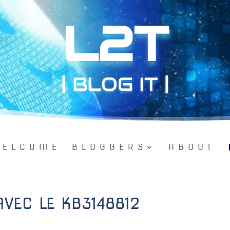
L2T
| BLOG IT |
ELCOME
BLOGGERS
ABOUT
VEC LE KB3148812