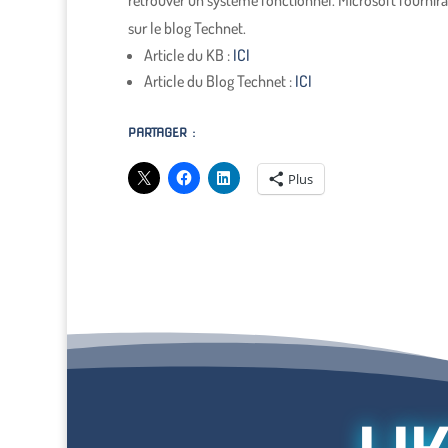
retrouver un système fonctionnel. Microsoft fournira 
sur le blog Technet.
Article du KB :
ICI
Article du Blog Technet :
ICI
PARTAGER :
Plus