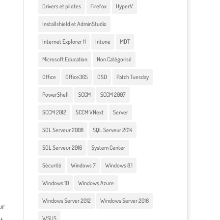
Drivers et pilotes
Firefox
HyperV
Installshield et AdminStudio
Internet Explorer 11
Intune
MDT
Microsoft Education
Non Catégorisé
Office
Office365
OSD
Patch Tuesday
PowerShell
SCCM
SCCM 2007
SCCM 2012
SCCM VNext
Server
SQL Serveur 2008
SQL Serveur 2014
SQL Serveur 2016
System Center
Sécurité
Windows 7
Windows 8.1
Windows 10
Windows Azure
Windows Server 2012
Windows Server 2016
ur
WSUS