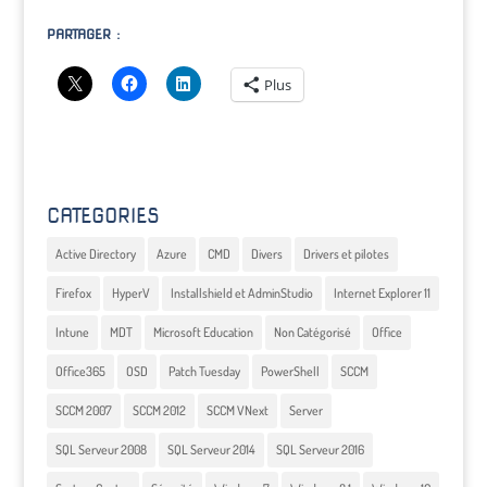
PARTAGER :
Plus
CATEGORIES
Active Directory
Azure
CMD
Divers
Drivers et pilotes
Firefox
HyperV
Installshield et AdminStudio
Internet Explorer 11
Intune
MDT
Microsoft Education
Non Catégorisé
Office
Office365
OSD
Patch Tuesday
PowerShell
SCCM
SCCM 2007
SCCM 2012
SCCM VNext
Server
SQL Serveur 2008
SQL Serveur 2014
SQL Serveur 2016