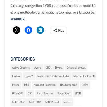
Directory, une gestion BYOD pour les scénarios de mobilité
et une multitude d’améliorations tournées vers la sécurité.
PARTAGER :
Plus
CATEGORIES
Active Directory
Azure
CMD
Divers
Drivers et pilotes
Firefox
HyperV
Installshield et AdminStudio
Internet Explorer 11
Intune
MDT
Microsoft Education
Non Catégorisé
Office
Office365
OSD
Patch Tuesday
PowerShell
SCCM
SCCM 2007
SCCM 2012
SCCM VNext
Server