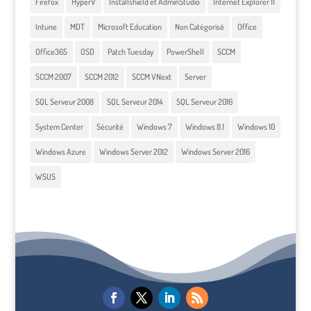
Firefox
HyperV
Installshield et AdminStudio
Internet Explorer 11
Intune
MDT
Microsoft Education
Non Catégorisé
Office
Office365
OSD
Patch Tuesday
PowerShell
SCCM
SCCM 2007
SCCM 2012
SCCM VNext
Server
SQL Serveur 2008
SQL Serveur 2014
SQL Serveur 2016
System Center
Sécurité
Windows 7
Windows 8.1
Windows 10
Windows Azure
Windows Server 2012
Windows Server 2016
WSUS