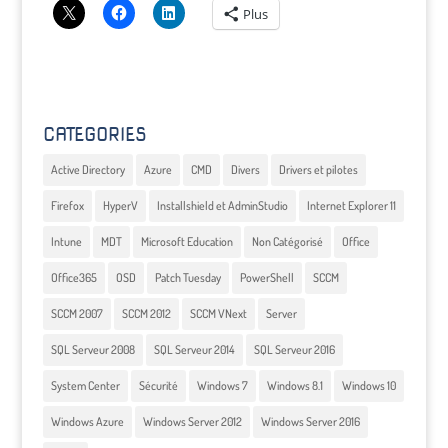
Plus
CATEGORIES
Active Directory
Azure
CMD
Divers
Drivers et pilotes
Firefox
HyperV
Installshield et AdminStudio
Internet Explorer 11
Intune
MDT
Microsoft Education
Non Catégorisé
Office
Office365
OSD
Patch Tuesday
PowerShell
SCCM
SCCM 2007
SCCM 2012
SCCM VNext
Server
SQL Serveur 2008
SQL Serveur 2014
SQL Serveur 2016
System Center
Sécurité
Windows 7
Windows 8.1
Windows 10
Windows Azure
Windows Server 2012
Windows Server 2016