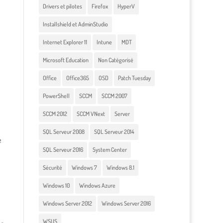
Drivers et pilotes
Firefox
HyperV
Installshield et AdminStudio
Internet Explorer 11
Intune
MDT
Microsoft Education
Non Catégorisé
Office
Office365
OSD
Patch Tuesday
PowerShell
SCCM
SCCM 2007
SCCM 2012
SCCM VNext
Server
SQL Serveur 2008
SQL Serveur 2014
e
SQL Serveur 2016
System Center
Sécurité
Windows 7
Windows 8.1
Windows 10
Windows Azure
Windows Server 2012
Windows Server 2016
WSUS