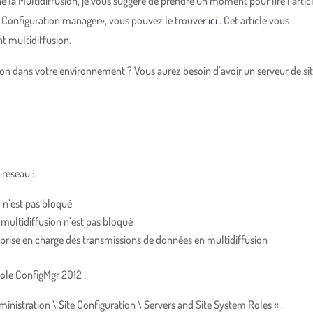
 la Multidiffusion, je vous suggère de prendre un moment pour lire l’artic
ns Configuration manager», vous pouvez le trouver
ici
. Cet article vous
 multidiffusion.
sion dans votre environnement ? Vous aurez besoin d’avoir un serveur de si
 réseau :
 n’est pas bloqué
ultidiffusion n’est pas bloqué
prise en charge des transmissions de données en multidiffusion
sole ConfigMgr 2012 :
inistration \ Site Configuration \ Servers and Site System Roles « .