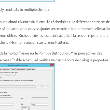
ly send data to multiple clients «
: tout d’abord «Autocast» et ensuite «Scheduled». La différence entre ces d
n de «Autocast», vous pouvez ajouter une machine à tout moment, elle va alo
us utilisez «Scheduled» les dispositifs ajoutés à la session rejoindront la
ent «Minimum session size (clients)» atteint.
de la multidiffusion sur le Point de Distribution. Mais pour activer des
a case «Enable scheduled multicast» dans la boîte de dialogue properties.