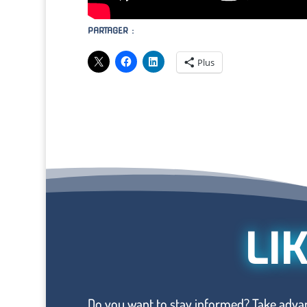
PARTAGER :
Plus
LI
Do you want to stay informed? Take advan