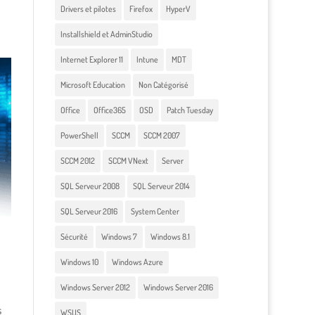
Drivers et pilotes
Firefox
HyperV
Installshield et AdminStudio
Internet Explorer 11
Intune
MDT
Microsoft Education
Non Catégorisé
Office
Office365
OSD
Patch Tuesday
PowerShell
SCCM
SCCM 2007
SCCM 2012
SCCM VNext
Server
SQL Serveur 2008
SQL Serveur 2014
SQL Serveur 2016
System Center
Sécurité
Windows 7
Windows 8.1
Windows 10
Windows Azure
Windows Server 2012
Windows Server 2016
s
WSUS