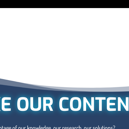
KE OUR CONTEN
tage of our knowledge, our research, our solutions?