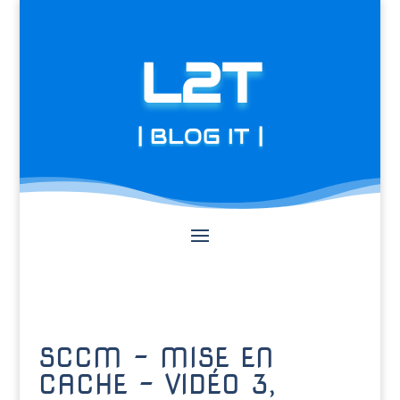
L2T
| BLOG IT |
SCCM – MISE EN
CACHE – VIDÉO 3,