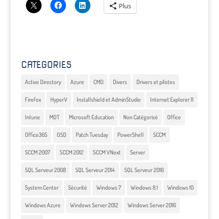
Plus
CATEGORIES
Active Directory
Azure
CMD
Divers
Drivers et pilotes
Firefox
HyperV
Installshield et AdminStudio
Internet Explorer 11
Intune
MDT
Microsoft Education
Non Catégorisé
Office
Office365
OSD
Patch Tuesday
PowerShell
SCCM
SCCM 2007
SCCM 2012
SCCM VNext
Server
SQL Serveur 2008
SQL Serveur 2014
SQL Serveur 2016
System Center
Sécurité
Windows 7
Windows 8.1
Windows 10
Windows Azure
Windows Server 2012
Windows Server 2016