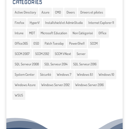
CATEGORIES
Active Directory
Azure
CMD
Divers
Drivers et pilotes
Firefox
HyperV
Installshield et AdminStudio
Internet Explorer 11
Intune
MDT
Microsoft Education
Non Catégorisé
Office
Office365
OSD
Patch Tuesday
PowerShell
SCCM
SCCM 2007
SCCM 2012
SCCM VNext
Server
SQL Serveur 2008
SQL Serveur 2014
SQL Serveur 2016
System Center
Sécurité
Windows 7
Windows 8.1
Windows 10
Windows Azure
Windows Server 2012
Windows Server 2016
WSUS