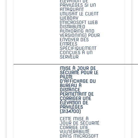
ÉLÉVATION DE
PRIVILÈGES SI UN
ATTAQUANT
UTILISAIT LE CLIENT
WEBDAV
(MICROSOFT WEB
DISTRIBUTED
AUTHORING AND
VERSIONING) POUR
ENVOYER DES
ENTRÉES
SPÉCIFIQUEMENT
CONÇUES À UN
SERVEUR
MISE À JOUR DE
SÉCURITÉ POUR LE
PILOTE
D’AFFICHAGE DU
BUREAU À
DISTANCE
PERMETTANT DE
CORRIGER UNE
ÉLÉVATION DE
PRIVILÈGES
(3134700)
CETTE MISE À
JOUR DE SÉCURITÉ
CORRIGE UNE
VULNÉRABILITÉ
DANS MICROSOFT