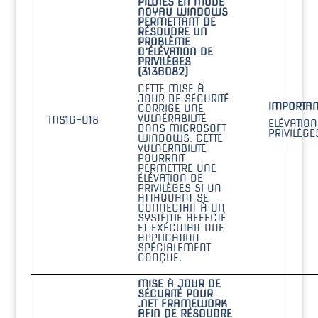
PILOTES EN MODE
NOYAU WINDOWS
PERMETTANT DE
RÉSOUDRE UN
PROBLÈME
D’ÉLÉVATION DE
PRIVILÈGES
(3136082)
CETTE MISE À
JOUR DE SÉCURITÉ
IMPORTAN
CORRIGE UNE
VULNÉRABILITÉ
MS16-018
ELÉVATION
DANS MICROSOFT
PRIVILÈGE
WINDOWS. CETTE
VULNÉRABILITÉ
POURRAIT
PERMETTRE UNE
ÉLÉVATION DE
PRIVILÈGES SI UN
ATTAQUANT SE
CONNECTAIT À UN
SYSTÈME AFFECTÉ
ET EXÉCUTAIT UNE
APPLICATION
SPÉCIALEMENT
CONÇUE.
MISE À JOUR DE
SÉCURITÉ POUR
.NET FRAMEWORK
AFIN DE RÉSOUDRE