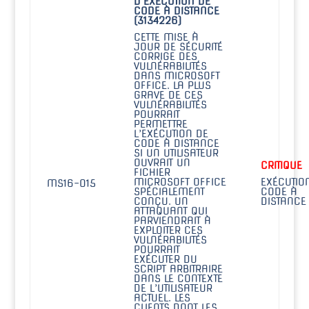
D’EXÉCUTION DE
CODE À DISTANCE
(3134226)
CETTE MISE À
JOUR DE SÉCURITÉ
CORRIGE DES
VULNÉRABILITÉS
DANS MICROSOFT
OFFICE. LA PLUS
GRAVE DE CES
VULNÉRABILITÉS
POURRAIT
PERMETTRE
L’EXÉCUTION DE
CODE À DISTANCE
SI UN UTILISATEUR
OUVRAIT UN
CRITIQUE
FICHIER
MICROSOFT OFFICE
EXÉCUTIO
MS16-015
SPÉCIALEMENT
CODE À
CONÇU. UN
DISTANCE
ATTAQUANT QUI
PARVIENDRAIT À
EXPLOITER CES
VULNÉRABILITÉS
POURRAIT
EXÉCUTER DU
SCRIPT ARBITRAIRE
DANS LE CONTEXTE
DE L’UTILISATEUR
ACTUEL. LES
CLIENTS DONT LES