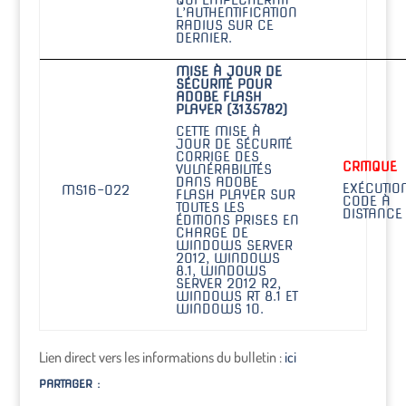
QUI EMPÊCHERAIT
L’AUTHENTIFICATION
RADIUS SUR CE
DERNIER.
MISE À JOUR DE
SÉCURITÉ POUR
ADOBE FLASH
PLAYER (3135782)
CETTE MISE À
JOUR DE SÉCURITÉ
CORRIGE DES
CRITIQUE
VULNÉRABILITÉS
DANS ADOBE
EXÉCUTIO
MS16-022
FLASH PLAYER SUR
CODE À
TOUTES LES
DISTANCE
ÉDITIONS PRISES EN
CHARGE DE
WINDOWS SERVER
2012, WINDOWS
8.1, WINDOWS
SERVER 2012 R2,
WINDOWS RT 8.1 ET
WINDOWS 10.
Lien direct vers les informations du bulletin :
ici
PARTAGER :