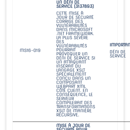
UN DÉNI DE
SERVICE (3137893)
CETTE MISE À
JOUR DE SÉCURITÉ
CORRIGE DES
VULNÉRABILITÉS
DANS MICROSOFT
.NET FRAMEWORK.
LA PLUS SÉVÈRE
DES
IMPORTAN
VULNÉRABILITÉS
POURRAIT
MS16-019
DÉNI DE
PROVOQUER UN
SERVICE
DÉNI DE SERVICE SI
UN ATTAQUANT
INSÉRAIT DU
LANGAGE XSLT
SPÉCIALEMENT
CONÇU DANS UN
COMPOSANT
WEBPART XML
CÔTÉ CLIENT. EN
CONSÉQUENCE, LE
SERVEUR
COMPILERAIT DES
TRANSFORMATIONS
XSLT DE MANIÈRE
RÉCURSIVE.
MISE À JOUR DE
SÉCURITÉ POUR