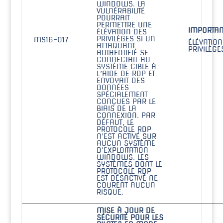
WINDOWS. LA
VULNÉRABILITÉ
POURRAIT
PERMETTRE UNE
IMPORTAN
ÉLÉVATION DES
PRIVILÈGES SI UN
MS16-017
ÉLÉVATION
ATTAQUANT
PRIVILÈGE
AUTHENTIFIÉ SE
CONNECTAIT AU
SYSTÈME CIBLE À
L’AIDE DE RDP ET
ENVOYAIT DES
DONNÉES
SPÉCIALEMENT
CONÇUES PAR LE
BIAIS DE LA
CONNEXION. PAR
DÉFAUT, LE
PROTOCOLE RDP
N’EST ACTIVÉ SUR
AUCUN SYSTÈME
D’EXPLOITATION
WINDOWS. LES
SYSTÈMES DONT LE
PROTOCOLE RDP
EST DÉSACTIVÉ NE
COURENT AUCUN
RISQUE.
MISE À JOUR DE
SÉCURITÉ POUR LES