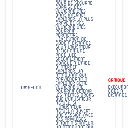
JOUR DE SÉCURITÉ
CORRIGE DES
VULNÉRABILITÉS
DANS INTERNET
EXPLORER. LA PLUS
GRAVE DE CES
VULNÉRABILITÉS
POURRAIT
PERMETTRE
L’EXÉCUTION DE
CODE À DISTANCE
SI UN UTILISATEUR
AFFICHAIT UNE
PAGE WEB
SPÉCIALEMENT
CONÇUE À L’AIDE
D’INTERNET
EXPLORER. UN
ATTAQUANT QUI
PARVIENDRAIT À
CRITIQUE
EXPLOITER CETTE
VULNÉRABILITÉ
EXÉCUTIO
MS16-009
POURRAIT OBTENIR
CODE À
LES MÊMES DROITS
DISTANCE
QUE L’UTILISATEUR
ACTUEL. SI
L’UTILISATEUR
ACTUEL A OUVERT
UNE SESSION AVEC
DES PRIVILÈGES
D’ADMINISTRATEUR,
UN ATTAQUANT QUI