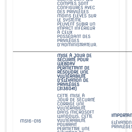
COMPTES SONT
CONFIGURÉS AVEC
DES PRIVILÈGES
MOINS ÉLEVÉS SUR
LE SYSTÈME
PEUVENT SUBIR UN
IMPACT INFÉRIEUR
À CEUX
POSSÉDANT DES
PRIVILÈGES
D’ADMINISTRATEUR.
MISE À JOUR DE
SÉCURITÉ POUR
WEBDAV
PERMETTANT DE
RÉSOUDRE UNE
VULNÉRABILITÉ
D’ÉLÉVATION DE
PRIVILÈGES
(3136041)
CETTE MISE À
JOUR DE SÉCURITÉ
CORRIGE UNE
VULNÉRABILITÉ
DANS MICROSOFT
IMPORTAN
WINDOWS. CETTE
VULNÉRABILITÉ
MS16-016
ELÉVATION
POURRAIT
PRIVILÈGE
PERMETTRE UNE