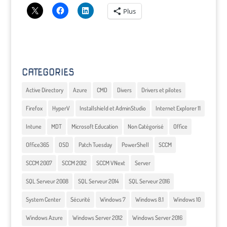
Plus
CATEGORIES
Active Directory
Azure
CMD
Divers
Drivers et pilotes
Firefox
HyperV
Installshield et AdminStudio
Internet Explorer 11
Intune
MDT
Microsoft Education
Non Catégorisé
Office
Office365
OSD
Patch Tuesday
PowerShell
SCCM
SCCM 2007
SCCM 2012
SCCM VNext
Server
SQL Serveur 2008
SQL Serveur 2014
SQL Serveur 2016
System Center
Sécurité
Windows 7
Windows 8.1
Windows 10
Windows Azure
Windows Server 2012
Windows Server 2016