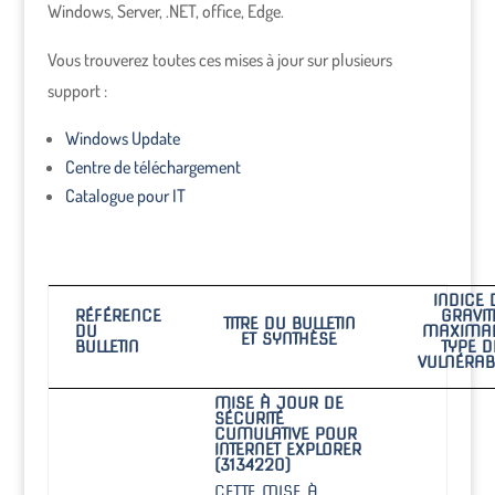
Windows, Server, .NET, office, Edge.
Vous trouverez toutes ces mises à jour sur plusieurs
support :
Windows Update
Centre de téléchargement
Catalogue pour IT
INDICE 
RÉFÉRENCE
GRAVIT
TITRE DU BULLETIN
DU
MAXIMAL
ET SYNTHÈSE
BULLETIN
TYPE D
VULNÉRABI
MISE À JOUR DE
SÉCURITÉ
CUMULATIVE POUR
INTERNET EXPLORER
(3134220)
CETTE MISE À