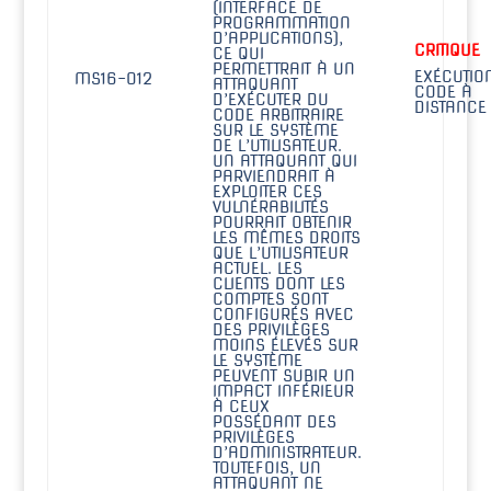
(INTERFACE DE
PROGRAMMATION
D’APPLICATIONS),
CRITIQUE
CE QUI
PERMETTRAIT À UN
EXÉCUTIO
MS16-012
ATTAQUANT
CODE À
D’EXÉCUTER DU
DISTANCE
CODE ARBITRAIRE
SUR LE SYSTÈME
DE L’UTILISATEUR.
UN ATTAQUANT QUI
PARVIENDRAIT À
EXPLOITER CES
VULNÉRABILITÉS
POURRAIT OBTENIR
LES MÊMES DROITS
QUE L’UTILISATEUR
ACTUEL. LES
CLIENTS DONT LES
COMPTES SONT
CONFIGURÉS AVEC
DES PRIVILÈGES
MOINS ÉLEVÉS SUR
LE SYSTÈME
PEUVENT SUBIR UN
IMPACT INFÉRIEUR
À CEUX
POSSÉDANT DES
PRIVILÈGES
D’ADMINISTRATEUR.
TOUTEFOIS, UN
ATTAQUANT NE