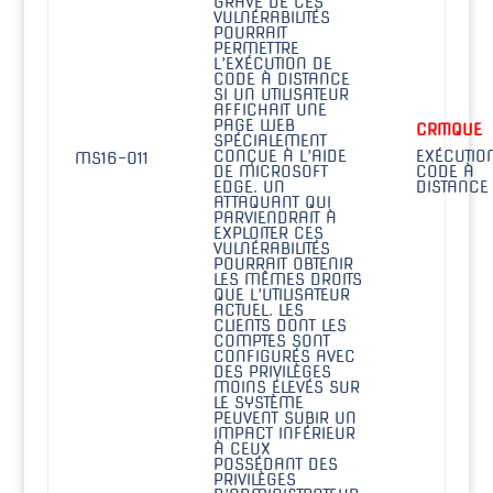
GRAVE DE CES
VULNÉRABILITÉS
POURRAIT
PERMETTRE
L’EXÉCUTION DE
CODE À DISTANCE
SI UN UTILISATEUR
AFFICHAIT UNE
PAGE WEB
CRITIQUE
SPÉCIALEMENT
CONÇUE À L’AIDE
EXÉCUTIO
MS16-011
DE MICROSOFT
CODE À
EDGE. UN
DISTANCE
ATTAQUANT QUI
PARVIENDRAIT À
EXPLOITER CES
VULNÉRABILITÉS
POURRAIT OBTENIR
LES MÊMES DROITS
QUE L’UTILISATEUR
ACTUEL. LES
CLIENTS DONT LES
COMPTES SONT
CONFIGURÉS AVEC
DES PRIVILÈGES
MOINS ÉLEVÉS SUR
LE SYSTÈME
PEUVENT SUBIR UN
IMPACT INFÉRIEUR
À CEUX
POSSÉDANT DES
PRIVILÈGES