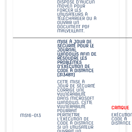
DISPOSE D’AUCUN
MOYEN POUR
FORCER LES
UTILISATEURS À
TÉLÉCHARGER OU À
OUVRIR UN
DOCUMENT PDF
MALVEILLANT.
MISE À JOUR DE
SÉCURITÉ POUR LE
JOURNAL
WINDOWS AFIN DE
RÉSOUDRE LES
PROBLÈMES
D’EXÉCUTION DE
CODE À DISTANCE
(3134811)
CETTE MISE À
JOUR DE SÉCURITÉ
CORRIGE UNE
VULNÉRABILITÉ
DANS MICROSOFT
WINDOWS. CETTE
VULNÉRABILITÉ
CRITIQUE
POURRAIT
PERMETTRE
EXÉCUTIO
MS16-013
L’EXÉCUTION DE
CODE À
CODE À DISTANCE
DISTANCE
SI UN UTILISATEUR
OUVRAIT UN