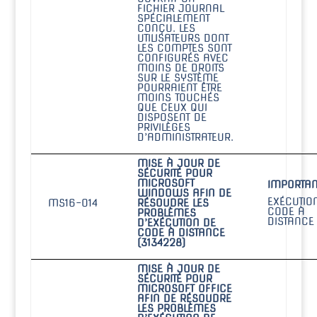
FICHIER JOURNAL
SPÉCIALEMENT
CONÇU. LES
UTILISATEURS DONT
LES COMPTES SONT
CONFIGURÉS AVEC
MOINS DE DROITS
SUR LE SYSTÈME
POURRAIENT ÊTRE
MOINS TOUCHÉS
QUE CEUX QUI
DISPOSENT DE
PRIVILÈGES
D’ADMINISTRATEUR.
MISE À JOUR DE
SÉCURITÉ POUR
MICROSOFT
IMPORTAN
WINDOWS AFIN DE
EXÉCUTIO
MS16-014
RÉSOUDRE LES
CODE À
PROBLÈMES
DISTANCE
D’EXÉCUTION DE
CODE À DISTANCE
(3134228)
MISE À JOUR DE
SÉCURITÉ POUR
MICROSOFT OFFICE
AFIN DE RÉSOUDRE
LES PROBLÈMES