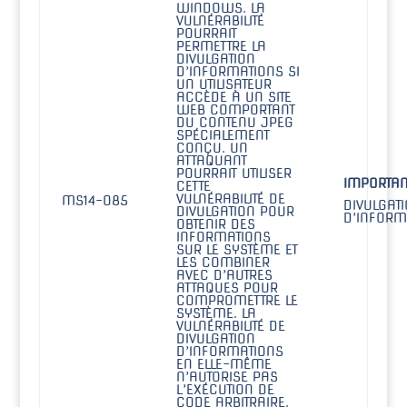
WINDOWS. LA
VULNÉRABILITÉ
POURRAIT
PERMETTRE LA
DIVULGATION
D’INFORMATIONS SI
UN UTILISATEUR
ACCÈDE À UN SITE
WEB COMPORTANT
DU CONTENU JPEG
SPÉCIALEMENT
CONÇU. UN
ATTAQUANT
POURRAIT UTILISER
IMPORTAN
CETTE
VULNÉRABILITÉ DE
MS14-085
DIVULGAT
DIVULGATION POUR
D’INFORM
OBTENIR DES
INFORMATIONS
SUR LE SYSTÈME ET
LES COMBINER
AVEC D’AUTRES
ATTAQUES POUR
COMPROMETTRE LE
SYSTÈME. LA
VULNÉRABILITÉ DE
DIVULGATION
D’INFORMATIONS
EN ELLE-MÊME
N’AUTORISE PAS
L’EXÉCUTION DE
CODE ARBITRAIRE.