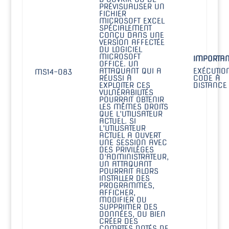
PRÉVISUALISER UN
FICHIER
MICROSOFT EXCEL
SPÉCIALEMENT
CONÇU DANS UNE
VERSION AFFECTÉE
DU LOGICIEL
MICROSOFT
IMPORTAN
OFFICE. UN
ATTAQUANT QUI A
EXÉCUTIO
MS14-083
RÉUSSI À
CODE À
EXPLOITER CES
DISTANCE
VULNÉRABILITÉS
POURRAIT OBTENIR
LES MÊMES DROITS
QUE L’UTILISATEUR
ACTUEL. SI
L’UTILISATEUR
ACTUEL A OUVERT
UNE SESSION AVEC
DES PRIVILÈGES
D’ADMINISTRATEUR,
UN ATTAQUANT
POURRAIT ALORS
INSTALLER DES
PROGRAMMES,
AFFICHER,
MODIFIER OU
SUPPRIMER DES
DONNÉES, OU BIEN
CRÉER DES
COMPTES DOTÉS DE