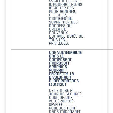
SYSTÈME AFFECTÉ.
IL POURRAIT ALORS
INSTALLER DES
PROGRAMMES,
AFFICHER,
MODIFIER OU
SUPPRIMER DES
DONNÉES OU
CRÉER DE
NOUVEAUX
COMPTES DOTÉS DE
TOUS LES
PRIVILÈGES.
UNE VULNÉRABILITÉ
DANS LE
COMPOSANT
MICROSOFT
GRAPHICS
POURRAIT
PERMETTRE LA
DIVULGATION
D’INFORMATIONS
(3013126)
CETTE MISE À
JOUR DE SÉCURITÉ
CORRIGE UNE
VULNÉRABILITÉ
RÉVÉLÉE
PUBLIQUEMENT
DANS MICROSOFT