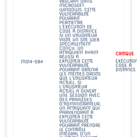
VBSCRIPT DANS
MICROSOFT
WINDOWS. CETTE
VULNÉRABILITÉ
POURRAIT
PERMETTRE
L’EXÉCUTION DE
CODE À DISTANCE
SI UN UTILISATEUR
VISITE UN SITE WEB
SPÉCIALEMENT
CONÇU. UN
ATTAQUANT AYANT
CRITIQUE
RÉUSSI À
EXPLOITER CETTE
EXÉCUTIO
MS14-084
VULNÉRABILITÉ
CODE À
POURRAIT OBTENIR
DISTANCE
LES MÊMES DROITS
QUE L’UTILISATEUR
ACTUEL. SI
L’UTILISATEUR
ACTUEL A OUVERT
UNE SESSION AVEC
DES PRIVILÈGES
D’ADMINISTRATEUR,
UN ATTAQUANT QUI
PARVIENDRAIT À
EXPLOITER CETTE
VULNÉRABILITÉ
POURRAIT PRENDRE
LE CONTRÔLE
INTÉGRAL D’UN