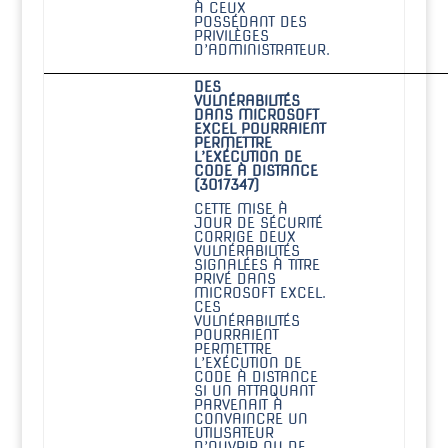
À CEUX
POSSÉDANT DES
PRIVILÈGES
D’ADMINISTRATEUR.
DES
VULNÉRABILITÉS
DANS MICROSOFT
EXCEL POURRAIENT
PERMETTRE
L’EXÉCUTION DE
CODE À DISTANCE
(3017347)
CETTE MISE À
JOUR DE SÉCURITÉ
CORRIGE DEUX
VULNÉRABILITÉS
SIGNALÉES À TITRE
PRIVÉ DANS
MICROSOFT EXCEL.
CES
VULNÉRABILITÉS
POURRAIENT
PERMETTRE
L’EXÉCUTION DE
CODE À DISTANCE
SI UN ATTAQUANT
PARVENAIT À
CONVAINCRE UN
UTILISATEUR
D’OUVRIR OU DE