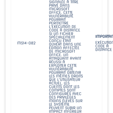
SIGNALÉE À TITRE
PRIVÉ DANS
MICROSOFT
OFFICE. CETTE
VULNÉRABILITÉ
POURRAIT
PERMETTRE
L’EXÉCUTION DE
CODE À DISTANCE
SI UN FICHIER
IMPORTAN
SPÉCIALEMENT
CONÇU ÉTAIT
EXÉCUTIO
MS14-082
OUVERT DANS UNE
CODE À
ÉDITION AFFECTÉE
DISTANCE
DE MICROSOFT
OFFICE. UN
ATTAQUANT AYANT
RÉUSSI À
EXPLOITER CETTE
VULNÉRABILITÉ
POURRAIT OBTENIR
LES MÊMES DROITS
QUE L’UTILISATEUR
ACTUEL. LES
CLIENTS DONT LES
COMPTES SONT
CONFIGURÉS AVEC
DES PRIVILÈGES
MOINS ÉLEVÉS SUR
LE SYSTÈME
PEUVENT SUBIR UN
IMPACT INFÉRIEUR