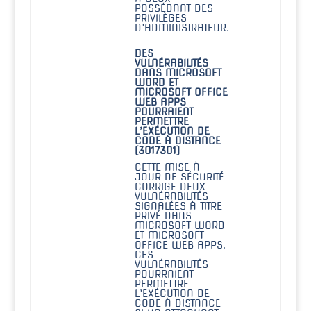
POSSÉDANT DES
PRIVILÈGES
D’ADMINISTRATEUR.
DES
VULNÉRABILITÉS
DANS MICROSOFT
WORD ET
MICROSOFT OFFICE
WEB APPS
POURRAIENT
PERMETTRE
L’EXÉCUTION DE
CODE À DISTANCE
(3017301)
CETTE MISE À
JOUR DE SÉCURITÉ
CORRIGE DEUX
VULNÉRABILITÉS
SIGNALÉES À TITRE
PRIVÉ DANS
MICROSOFT WORD
ET MICROSOFT
OFFICE WEB APPS.
CES
VULNÉRABILITÉS
POURRAIENT
PERMETTRE
L’EXÉCUTION DE
CODE À DISTANCE