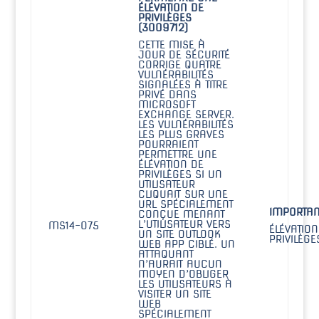
ÉLÉVATION DE
PRIVILÈGES
(3009712)
CETTE MISE À
JOUR DE SÉCURITÉ
CORRIGE QUATRE
VULNÉRABILITÉS
SIGNALÉES À TITRE
PRIVÉ DANS
MICROSOFT
EXCHANGE SERVER.
LES VULNÉRABILITÉS
LES PLUS GRAVES
POURRAIENT
PERMETTRE UNE
ÉLÉVATION DE
PRIVILÈGES SI UN
UTILISATEUR
CLIQUAIT SUR UNE
URL SPÉCIALEMENT
IMPORTAN
CONÇUE MENANT
L’UTILISATEUR VERS
MS14-075
ÉLÉVATION
UN SITE OUTLOOK
PRIVILÈGE
WEB APP CIBLÉ. UN
ATTAQUANT
N’AURAIT AUCUN
MOYEN D’OBLIGER
LES UTILISATEURS À
VISITER UN SITE
WEB
SPÉCIALEMENT