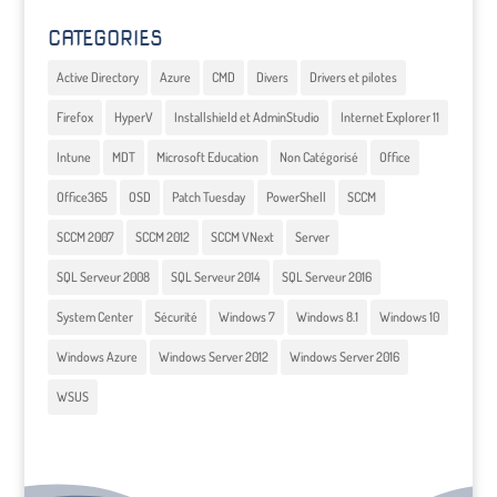
CATEGORIES
Active Directory
Azure
CMD
Divers
Drivers et pilotes
Firefox
HyperV
Installshield et AdminStudio
Internet Explorer 11
Intune
MDT
Microsoft Education
Non Catégorisé
Office
Office365
OSD
Patch Tuesday
PowerShell
SCCM
SCCM 2007
SCCM 2012
SCCM VNext
Server
SQL Serveur 2008
SQL Serveur 2014
SQL Serveur 2016
System Center
Sécurité
Windows 7
Windows 8.1
Windows 10
Windows Azure
Windows Server 2012
Windows Server 2016
WSUS