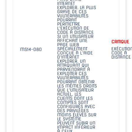
INTERNET
EXPLORER. LA PLUS
GRAVE DE CES
VULNÉRABILITÉS
POURRAIT
PERMETTRE
L’EXÉCUTION DE
CODE À DISTANCE
SI UN UTILISATEUR
AFFICHAIT UNE
CRITIQUE
PAGE WEB
SPÉCIALEMENT
EXÉCUTIO
MS14-080
CONÇUE À L’AIDE
CODE À
D’INTERNET
DISTANCE
EXPLORER. UN
ATTAQUANT QUI
PARVIENDRAIT À
EXPLOITER CES
VULNÉRABILITÉS
POURRAIT OBTENIR
LES MÊMES DROITS
QUE L’UTILISATEUR
ACTUEL. LES
CLIENTS DONT LES
COMPTES SONT
CONFIGURÉS AVEC
DES PRIVILÈGES
MOINS ÉLEVÉS SUR
LE SYSTÈME
PEUVENT SUBIR UN
IMPACT INFÉRIEUR
À CEUX