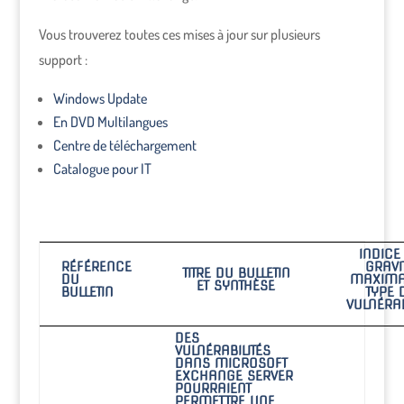
Vous trouverez toutes ces mises à jour sur plusieurs
support :
Windows Update
En DVD Multilangues
Centre de téléchargement
Catalogue pour IT
INDICE
RÉFÉRENCE
GRAVI
TITRE DU BULLETIN
DU
MAXIMA
ET SYNTHÈSE
BULLETIN
TYPE 
VULNÉRAB
DES
VULNÉRABILITÉS
DANS MICROSOFT
EXCHANGE SERVER
POURRAIENT
PERMETTRE UNE