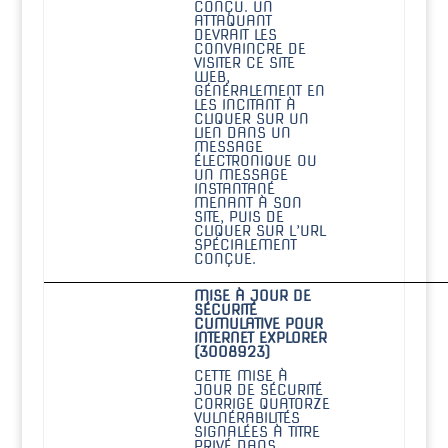
CONÇU. UN
ATTAQUANT
DEVRAIT LES
CONVAINCRE DE
VISITER CE SITE
WEB,
GÉNÉRALEMENT EN
LES INCITANT À
CLIQUER SUR UN
LIEN DANS UN
MESSAGE
ÉLECTRONIQUE OU
UN MESSAGE
INSTANTANÉ
MENANT À SON
SITE, PUIS DE
CLIQUER SUR L’URL
SPÉCIALEMENT
CONÇUE.
MISE À JOUR DE
SÉCURITÉ
CUMULATIVE POUR
INTERNET EXPLORER
(3008923)
CETTE MISE À
JOUR DE SÉCURITÉ
CORRIGE QUATORZE
VULNÉRABILITÉS
SIGNALÉES À TITRE
PRIVÉ DANS