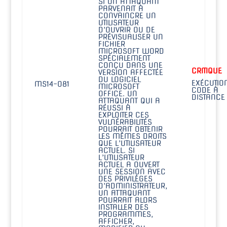
SI UN ATTAQUANT
PARVENAIT À
CONVAINCRE UN
UTILISATEUR
D’OUVRIR OU DE
PRÉVISUALISER UN
FICHIER
MICROSOFT WORD
SPÉCIALEMENT
CONÇU DANS UNE
CRITIQUE
VERSION AFFECTÉE
DU LOGICIEL
EXÉCUTIO
MS14-081
MICROSOFT
CODE À
OFFICE. UN
DISTANCE
ATTAQUANT QUI A
RÉUSSI À
EXPLOITER CES
VULNÉRABILITÉS
POURRAIT OBTENIR
LES MÊMES DROITS
QUE L’UTILISATEUR
ACTUEL. SI
L’UTILISATEUR
ACTUEL A OUVERT
UNE SESSION AVEC
DES PRIVILÈGES
D’ADMINISTRATEUR,
UN ATTAQUANT
POURRAIT ALORS
INSTALLER DES
PROGRAMMES,
AFFICHER,