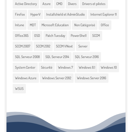
Active Directory
Azure
CMD
Divers
Drivers et pilotes
Firefox
HyperV
Installshield et AdminStudio
Internet Explorer 11
Intune
MDT
Microsoft Education
Non Catégorisé
Office
Office365
OSD
Patch Tuesday
PowerShell
SCCM
SCCM 2007
SCCM 2012
SCCM VNext
Server
SQL Serveur 2008
SQL Serveur 2014
SQL Serveur 2016
System Center
Sécurité
Windows 7
Windows 8.1
Windows 10
Windows Azure
Windows Server 2012
Windows Server 2016
WSUS