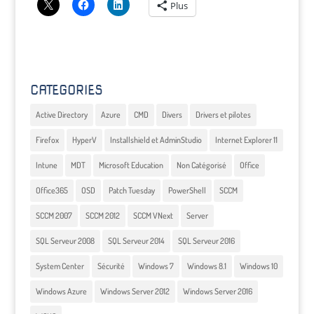
Plus
CATEGORIES
Active Directory
Azure
CMD
Divers
Drivers et pilotes
Firefox
HyperV
Installshield et AdminStudio
Internet Explorer 11
Intune
MDT
Microsoft Education
Non Catégorisé
Office
Office365
OSD
Patch Tuesday
PowerShell
SCCM
SCCM 2007
SCCM 2012
SCCM VNext
Server
SQL Serveur 2008
SQL Serveur 2014
SQL Serveur 2016
System Center
Sécurité
Windows 7
Windows 8.1
Windows 10
Windows Azure
Windows Server 2012
Windows Server 2016