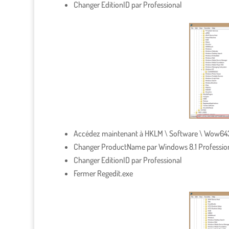
Changer EditionID par Professional
Accédez maintenant à HKLM \ Software \ Wow643
Changer ProductName par Windows 8.1 Professio
Changer EditionID par Professional
Fermer Regedit.exe