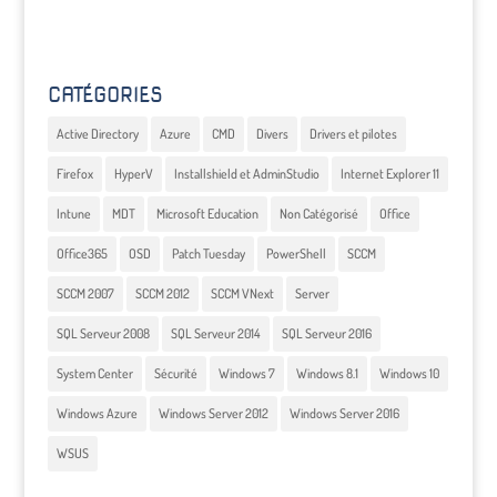
CATÉGORIES
Active Directory
Azure
CMD
Divers
Drivers et pilotes
Firefox
HyperV
Installshield et AdminStudio
Internet Explorer 11
Intune
MDT
Microsoft Education
Non Catégorisé
Office
Office365
OSD
Patch Tuesday
PowerShell
SCCM
SCCM 2007
SCCM 2012
SCCM VNext
Server
SQL Serveur 2008
SQL Serveur 2014
SQL Serveur 2016
System Center
Sécurité
Windows 7
Windows 8.1
Windows 10
Windows Azure
Windows Server 2012
Windows Server 2016
WSUS