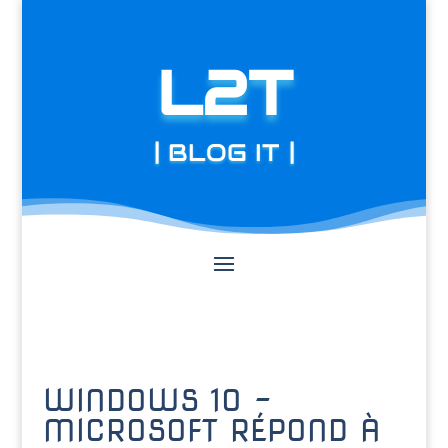
L2T
| BLOG IT |
WINDOWS 10 –
MICROSOFT RÉPOND À