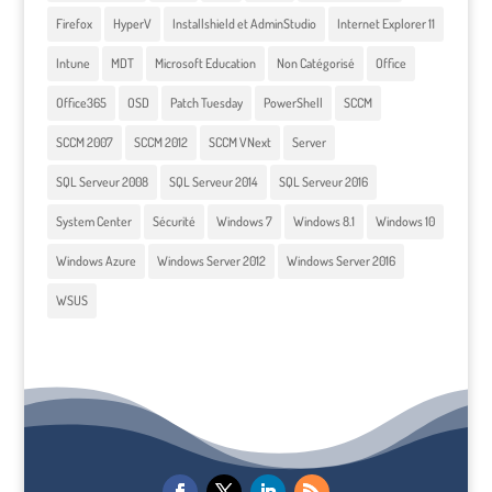
Firefox
HyperV
Installshield et AdminStudio
Internet Explorer 11
Intune
MDT
Microsoft Education
Non Catégorisé
Office
Office365
OSD
Patch Tuesday
PowerShell
SCCM
SCCM 2007
SCCM 2012
SCCM VNext
Server
SQL Serveur 2008
SQL Serveur 2014
SQL Serveur 2016
System Center
Sécurité
Windows 7
Windows 8.1
Windows 10
Windows Azure
Windows Server 2012
Windows Server 2016
WSUS