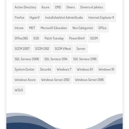
Active Directory
Azure
CMD
Divers
Drivers et pilotes
Firefox
HyperV
Installshield et AdminStudio
Internet Explorer 11
Intune
MDT
Microsoft Education
Non Catégorisé
Office
Office365
OSD
Patch Tuesday
PowerShell
SCCM
SCCM 2007
SCCM 2012
SCCM VNext
Server
SQL Serveur 2008
SQL Serveur 2014
SQL Serveur 2016
System Center
Sécurité
Windows 7
Windows 8.1
Windows 10
Windows Azure
Windows Server 2012
Windows Server 2016
WSUS