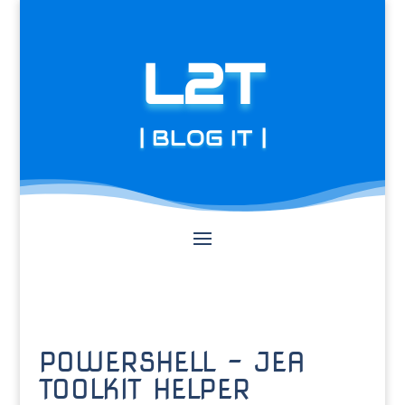
L2T
| BLOG IT |
POWERSHELL – JEA
TOOLKIT HELPER