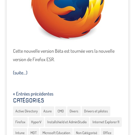
Cette nouvelle version Béta est tournée vers la nouvelle
version de Firefox ESR.
(suite…)
« Entrées précédentes
CATÉGORIES
Active Directory
Azure
CMD
Divers
Drivers et pilotes
Firefox
HyperV
Installshield et AdminStudio
Internet Explorer 11
Intune
MDT
Microsoft Education
Non Catégorisé
Office