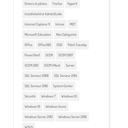
Drivers et pilotes
Firefox
HyperV
Installshield et AdminStudio
Internet Explorer 11
Intune
MDT
Microsoft Education
Non Catégorisé
Office
Office365
OSD
Patch Tuesday
PowerShell
SCCM
SCCM 2007
SCCM 2012
SCCM VNext
Server
SQL Serveur 2008
SQL Serveur 2014
SQL Serveur 2016
System Center
Sécurité
Windows 7
Windows 8.1
Windows 10
Windows Azure
Windows Server 2012
Windows Server 2016
WSUS