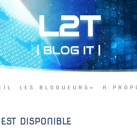
L2T
| BLOG IT |
EIL
LES BLOGUEURS
A PROP
 EST DISPONIBLE