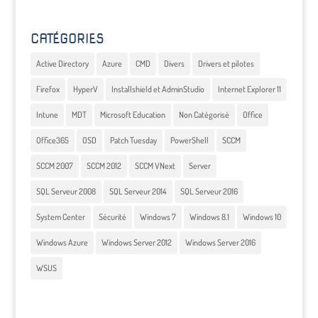
CATÉGORIES
Active Directory
Azure
CMD
Divers
Drivers et pilotes
Firefox
HyperV
Installshield et AdminStudio
Internet Explorer 11
Intune
MDT
Microsoft Education
Non Catégorisé
Office
Office365
OSD
Patch Tuesday
PowerShell
SCCM
SCCM 2007
SCCM 2012
SCCM VNext
Server
SQL Serveur 2008
SQL Serveur 2014
SQL Serveur 2016
System Center
Sécurité
Windows 7
Windows 8.1
Windows 10
Windows Azure
Windows Server 2012
Windows Server 2016
WSUS