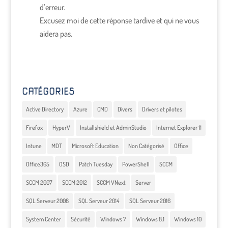
d’erreur.
Excusez moi de cette réponse tardive et qui ne vous
aidera pas.
CATÉGORIES
Active Directory
Azure
CMD
Divers
Drivers et pilotes
Firefox
HyperV
Installshield et AdminStudio
Internet Explorer 11
Intune
MDT
Microsoft Education
Non Catégorisé
Office
Office365
OSD
Patch Tuesday
PowerShell
SCCM
SCCM 2007
SCCM 2012
SCCM VNext
Server
SQL Serveur 2008
SQL Serveur 2014
SQL Serveur 2016
System Center
Sécurité
Windows 7
Windows 8.1
Windows 10