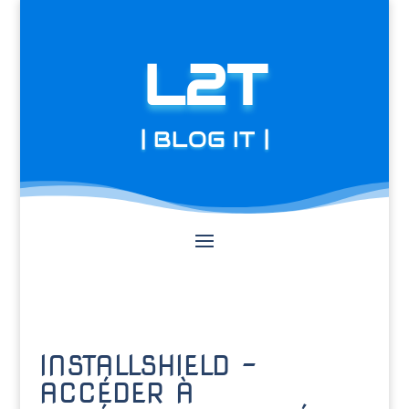
L2T
| BLOG IT |
INSTALLSHIELD –
ACCÉDER À