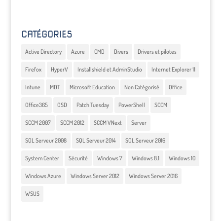
CATÉGORIES
Active Directory
Azure
CMD
Divers
Drivers et pilotes
Firefox
HyperV
Installshield et AdminStudio
Internet Explorer 11
Intune
MDT
Microsoft Education
Non Catégorisé
Office
Office365
OSD
Patch Tuesday
PowerShell
SCCM
SCCM 2007
SCCM 2012
SCCM VNext
Server
SQL Serveur 2008
SQL Serveur 2014
SQL Serveur 2016
System Center
Sécurité
Windows 7
Windows 8.1
Windows 10
Windows Azure
Windows Server 2012
Windows Server 2016
WSUS