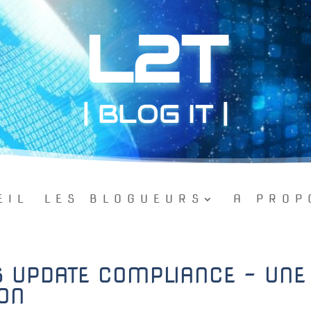
L2T
| BLOG IT |
EIL
LES BLOGUEURS
A PROP
 UPDATE COMPLIANCE – UNE
ION