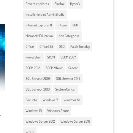
Drivers et pilotes
Firefox
HyperV
Installshield et AdminStudio
Internet Explorer 11
Intune
MDT
Microsoft Education
Non Catégorisé
Office
Office365
OSD
Patch Tuesday
PowerShell
SCCM
SCCM 2007
SCCM 2012
SCCM VNext
Server
SQL Serveur 2008
SQL Serveur 2014
SQL Serveur 2016
System Center
Sécurité
Windows 7
Windows 8.1
Windows 10
Windows Azure
s
Windows Server 2012
Windows Server 2016
WSUS