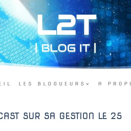
L2T
| BLOG IT |
EIL
LES BLOGUEURS
A PROP
AST SUR SA GESTION LE 25