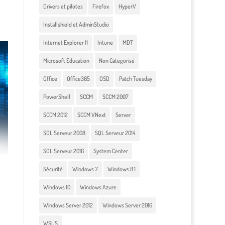
Drivers et pilotes
Firefox
HyperV
Installshield et AdminStudio
Internet Explorer 11
Intune
MDT
Microsoft Education
Non Catégorisé
Office
Office365
OSD
Patch Tuesday
PowerShell
SCCM
SCCM 2007
SCCM 2012
SCCM VNext
Server
SQL Serveur 2008
SQL Serveur 2014
SQL Serveur 2016
System Center
Sécurité
Windows 7
Windows 8.1
Windows 10
Windows Azure
Windows Server 2012
Windows Server 2016
WSUS