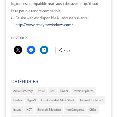
logiciel est compatible mais aussi de savoir ce qu’il faut
faire pour le rendre compatible.
Ce site web est disponible à l’adresse suivante :
http://www.readyforwindows.com/
PARTAGER :
Plus
CATÉGORIES
Active Directory
Azure
CMD
Divers
Drivers et pilotes
Firefox
HyperV
Installshield et AdminStudio
Internet Explorer 11
Intune
MDT
Microsoft Education
Non Catégorisé
Office