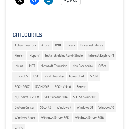
Plus
CATÉGORIES
Active Directory
Azure
CMD
Divers
Drivers et pilotes
Firefox
HyperV
Installshield et AdminStudio
Internet Explorer 11
Intune
MDT
Microsoft Education
Non Catégorisé
Office
Office365
OSD
Patch Tuesday
PowerShell
SCCM
SCCM 2007
SCCM 2012
SCCM VNext
Server
SQL Serveur 2008
SQL Serveur 2014
SQL Serveur 2016
System Center
Sécurité
Windows 7
Windows 8.1
Windows 10
Windows Azure
Windows Server 2012
Windows Server 2016
WSUS