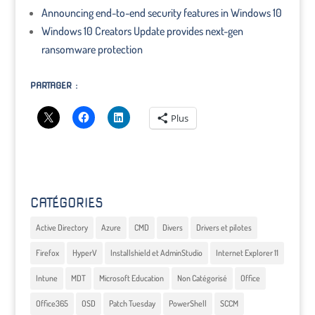
Announcing end-to-end security features in Windows 10
Windows 10 Creators Update provides next-gen
ransomware protection
PARTAGER :
Plus
CATÉGORIES
Active Directory
Azure
CMD
Divers
Drivers et pilotes
Firefox
HyperV
Installshield et AdminStudio
Internet Explorer 11
Intune
MDT
Microsoft Education
Non Catégorisé
Office
Office365
OSD
Patch Tuesday
PowerShell
SCCM