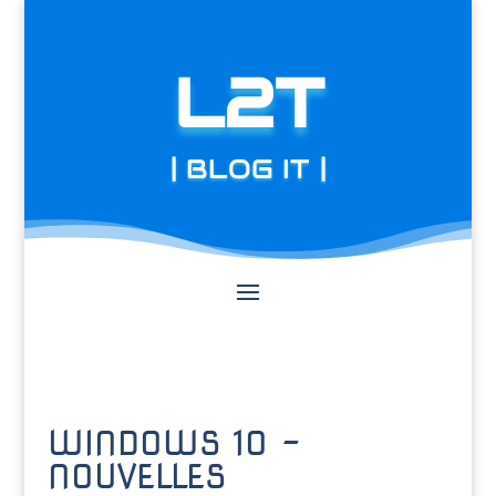
L2T
| BLOG IT |
WINDOWS 10 –
NOUVELLES