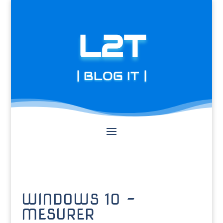
L2T
| BLOG IT |
WINDOWS 10 –
MESURER