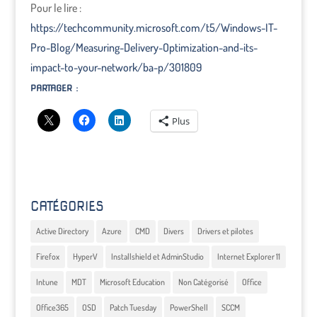
Pour le lire :
https://techcommunity.microsoft.com/t5/Windows-IT-
Pro-Blog/Measuring-Delivery-Optimization-and-its-
impact-to-your-network/ba-p/301809
PARTAGER :
Plus
CATÉGORIES
Active Directory
Azure
CMD
Divers
Drivers et pilotes
Firefox
HyperV
Installshield et AdminStudio
Internet Explorer 11
Intune
MDT
Microsoft Education
Non Catégorisé
Office
Office365
OSD
Patch Tuesday
PowerShell
SCCM