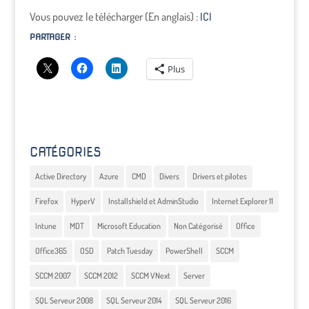
Vous pouvez le télécharger (En anglais) :
ICI
PARTAGER :
Plus
CATÉGORIES
Active Directory
Azure
CMD
Divers
Drivers et pilotes
Firefox
HyperV
Installshield et AdminStudio
Internet Explorer 11
Intune
MDT
Microsoft Education
Non Catégorisé
Office
Office365
OSD
Patch Tuesday
PowerShell
SCCM
SCCM 2007
SCCM 2012
SCCM VNext
Server
SQL Serveur 2008
SQL Serveur 2014
SQL Serveur 2016