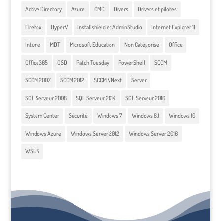
Active Directory
Azure
CMD
Divers
Drivers et pilotes
Firefox
HyperV
Installshield et AdminStudio
Internet Explorer 11
Intune
MDT
Microsoft Education
Non Catégorisé
Office
Office365
OSD
Patch Tuesday
PowerShell
SCCM
SCCM 2007
SCCM 2012
SCCM VNext
Server
SQL Serveur 2008
SQL Serveur 2014
SQL Serveur 2016
System Center
Sécurité
Windows 7
Windows 8.1
Windows 10
Windows Azure
Windows Server 2012
Windows Server 2016
WSUS