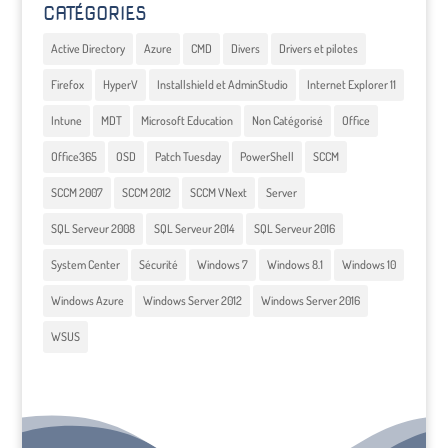
CATÉGORIES
Active Directory
Azure
CMD
Divers
Drivers et pilotes
Firefox
HyperV
Installshield et AdminStudio
Internet Explorer 11
Intune
MDT
Microsoft Education
Non Catégorisé
Office
Office365
OSD
Patch Tuesday
PowerShell
SCCM
SCCM 2007
SCCM 2012
SCCM VNext
Server
SQL Serveur 2008
SQL Serveur 2014
SQL Serveur 2016
System Center
Sécurité
Windows 7
Windows 8.1
Windows 10
Windows Azure
Windows Server 2012
Windows Server 2016
WSUS