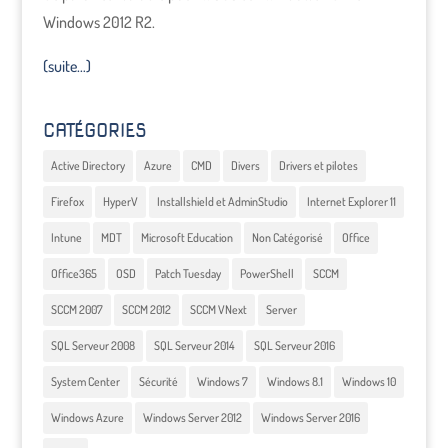
Windows 2012 R2.
(suite…)
CATÉGORIES
Active Directory
Azure
CMD
Divers
Drivers et pilotes
Firefox
HyperV
Installshield et AdminStudio
Internet Explorer 11
Intune
MDT
Microsoft Education
Non Catégorisé
Office
Office365
OSD
Patch Tuesday
PowerShell
SCCM
SCCM 2007
SCCM 2012
SCCM VNext
Server
SQL Serveur 2008
SQL Serveur 2014
SQL Serveur 2016
System Center
Sécurité
Windows 7
Windows 8.1
Windows 10
Windows Azure
Windows Server 2012
Windows Server 2016