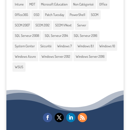
Intune
MDT
Microsoft Education
Non Catégorisé
Office
Office365
OSD
Patch Tuesday
PowerShell
SCCM
SCCM 2007
SCCM 2012
SCCM VNext
Server
SQL Serveur 2008
SQL Serveur 2014
SQL Serveur 2016
System Center
Sécurité
Windows 7
Windows 8.1
Windows 10
Windows Azure
Windows Server 2012
Windows Server 2016
WSUS