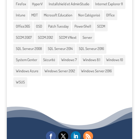
Firefox
HyperV
Installshield et AdminStudio
Internet Explorer 11
Intune
MDT
Microsoft Education
Non Catégorisé
Office
Office365
OSD
Patch Tuesday
PowerShell
SCCM
SCCM 2007
SCCM 2012
SCCM VNext
Server
SQL Serveur 2008
SQL Serveur 2014
SQL Serveur 2016
System Center
Sécurité
Windows 7
Windows 8.1
Windows 10
Windows Azure
Windows Server 2012
Windows Server 2016
WSUS