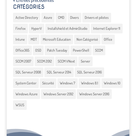
« Entrées précédentes
CATÉGORIES
Active Directory
Azure
CMD
Divers
Drivers et pilotes
Firefox
HyperV
Installshield et AdminStudio
Internet Explorer 11
Intune
MDT
Microsoft Education
Non Catégorisé
Office
Office365
OSD
Patch Tuesday
PowerShell
SCCM
SCCM 2007
SCCM 2012
SCCM VNext
Server
SQL Serveur 2008
SQL Serveur 2014
SQL Serveur 2016
System Center
Sécurité
Windows 7
Windows 8.1
Windows 10
Windows Azure
Windows Server 2012
Windows Server 2016
WSUS