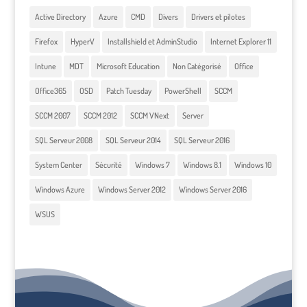
Active Directory
Azure
CMD
Divers
Drivers et pilotes
Firefox
HyperV
Installshield et AdminStudio
Internet Explorer 11
Intune
MDT
Microsoft Education
Non Catégorisé
Office
Office365
OSD
Patch Tuesday
PowerShell
SCCM
SCCM 2007
SCCM 2012
SCCM VNext
Server
SQL Serveur 2008
SQL Serveur 2014
SQL Serveur 2016
System Center
Sécurité
Windows 7
Windows 8.1
Windows 10
Windows Azure
Windows Server 2012
Windows Server 2016
WSUS