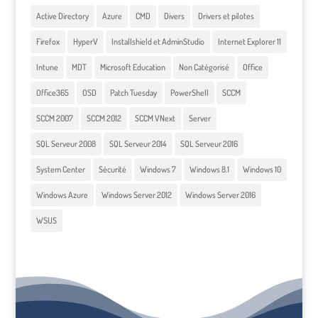
Active Directory
Azure
CMD
Divers
Drivers et pilotes
Firefox
HyperV
Installshield et AdminStudio
Internet Explorer 11
Intune
MDT
Microsoft Education
Non Catégorisé
Office
Office365
OSD
Patch Tuesday
PowerShell
SCCM
SCCM 2007
SCCM 2012
SCCM VNext
Server
SQL Serveur 2008
SQL Serveur 2014
SQL Serveur 2016
System Center
Sécurité
Windows 7
Windows 8.1
Windows 10
Windows Azure
Windows Server 2012
Windows Server 2016
WSUS