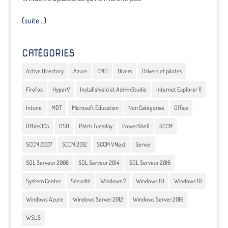
(suite…)
CATÉGORIES
Active Directory
Azure
CMD
Divers
Drivers et pilotes
Firefox
HyperV
Installshield et AdminStudio
Internet Explorer 11
Intune
MDT
Microsoft Education
Non Catégorisé
Office
Office365
OSD
Patch Tuesday
PowerShell
SCCM
SCCM 2007
SCCM 2012
SCCM VNext
Server
SQL Serveur 2008
SQL Serveur 2014
SQL Serveur 2016
System Center
Sécurité
Windows 7
Windows 8.1
Windows 10
Windows Azure
Windows Server 2012
Windows Server 2016
WSUS