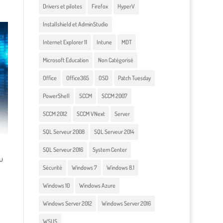
Drivers et pilotes
Firefox
HyperV
Installshield et AdminStudio
Internet Explorer 11
Intune
MDT
Microsoft Education
Non Catégorisé
Office
Office365
OSD
Patch Tuesday
PowerShell
SCCM
SCCM 2007
SCCM 2012
SCCM VNext
Server
SQL Serveur 2008
SQL Serveur 2014
SQL Serveur 2016
System Center
u
Sécurité
Windows 7
Windows 8.1
Windows 10
Windows Azure
Windows Server 2012
Windows Server 2016
WSUS