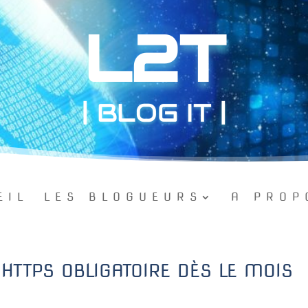
L2T
| BLOG IT |
EIL
LES BLOGUEURS
A PROP
TTPS OBLIGATOIRE DÈS LE MOIS