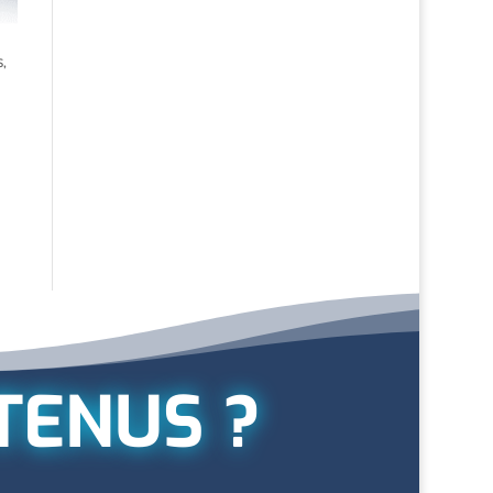
,
TENUS ?