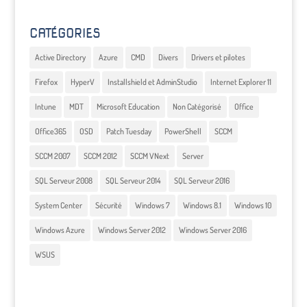
CATÉGORIES
Active Directory
Azure
CMD
Divers
Drivers et pilotes
Firefox
HyperV
Installshield et AdminStudio
Internet Explorer 11
Intune
MDT
Microsoft Education
Non Catégorisé
Office
Office365
OSD
Patch Tuesday
PowerShell
SCCM
SCCM 2007
SCCM 2012
SCCM VNext
Server
SQL Serveur 2008
SQL Serveur 2014
SQL Serveur 2016
System Center
Sécurité
Windows 7
Windows 8.1
Windows 10
Windows Azure
Windows Server 2012
Windows Server 2016
WSUS