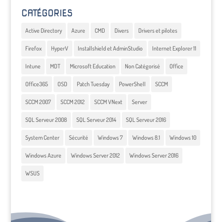
CATÉGORIES
Active Directory
Azure
CMD
Divers
Drivers et pilotes
Firefox
HyperV
Installshield et AdminStudio
Internet Explorer 11
Intune
MDT
Microsoft Education
Non Catégorisé
Office
Office365
OSD
Patch Tuesday
PowerShell
SCCM
SCCM 2007
SCCM 2012
SCCM VNext
Server
SQL Serveur 2008
SQL Serveur 2014
SQL Serveur 2016
System Center
Sécurité
Windows 7
Windows 8.1
Windows 10
Windows Azure
Windows Server 2012
Windows Server 2016
WSUS