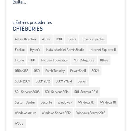
(suite…)
« Entrées précédentes
CATÉGORIES
Active Directory
Azure
CMD
Divers
Drivers et pilotes
Firefox
HyperV
Installshield et AdminStudio
Internet Explorer 11
Intune
MDT
Microsoft Education
Non Catégorisé
Office
Office365
OSD
Patch Tuesday
PowerShell
SCCM
SCCM 2007
SCCM 2012
SCCM VNext
Server
SQL Serveur 2008
SQL Serveur 2014
SQL Serveur 2016
System Center
Sécurité
Windows 7
Windows 8.1
Windows 10
Windows Azure
Windows Server 2012
Windows Server 2016
WSUS