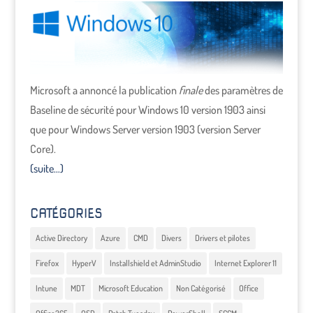
Microsoft a annoncé la publication
finale
des paramètres de
Baseline de sécurité pour Windows 10 version 1903 ainsi
que pour Windows Server version 1903 (version Server
Core).
(suite…)
CATÉGORIES
Active Directory
Azure
CMD
Divers
Drivers et pilotes
Firefox
HyperV
Installshield et AdminStudio
Internet Explorer 11
Intune
MDT
Microsoft Education
Non Catégorisé
Office